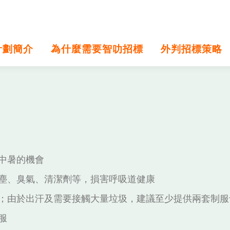
計劃簡介
為什麼需要智叻招標
外判招標策略
中暑的機會
塵、臭氣、清潔劑等，損害呼吸道健康
；由於出汗及需要接觸大量垃圾，建議至少提供兩套制服
服